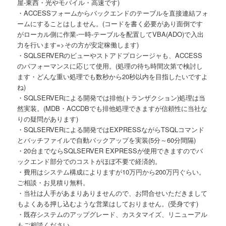
屋-東西・光やモバイル・高速です)
・ACCESSフォームからバックエンドのテーブルを直接連結フォ
ームにすることはしません。(コードを書く必要があり面倒です
がローカル側に作業-一時-テーブルを配置してVBA(ADO)で入出
力を行います=>その方が安定稼働します)
・SQLSERVERのビューやストアドプロシージャも、ACCESS
のパフォーマンスに応じて使用。(処理の待ち時間次第で検討し
ます・どんな重い処理でも数秒から20秒以内を目指したいですよ
ね)
・SQLSERVERによる開発では排他(トランザクション)処理は当
然実装。(MDB・ACCDBでも排他処理できますが信頼性に当社な
りの疑問があります)
・SQLSERVERによる開発ではEXPRESSながらTSQLコマンド
とバッチファイルで自動バックアップを実装(5分～60分間隔)
・20台までならSQLSERVER EXPRESSが使用できますのでバ
ックエンド部分でのコストがほぼ不要で経済的。
・費用はシステム構成によりますが10万円から200万円ぐらい。
ご相談・お見積り無料。
・当社は人手があまりありませんので、お問合せいただきまして
もよくある押し込むような営業はしておりません。(受身です)
・既存システムのアップグレード、カスタマイズ、リニューアル
もご相談ください。