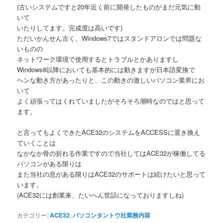
(古いシステムですと20年近く前に開発したものがまだ元気に動
いて
いたりしてます。完成度は高いです)
ただいかんせん古く、Windows7ではスタンドアロンでは問題な
いものの
ネットワーク環境で使用するとトラブルとかありますし
Windows8以降においても基本的には動きますが日本語変換で
ヘンな動き方があったりと、この動きの激しいパソコン業界にお
いて
よく頑張ってはくれていましたがそろそろ潮時なのではと思って
ます。
と言ってもよくできたACE32のシステムをACCESSに置き換え
ていくことは
なかなか骨の折れる作業ですので当社してはACE32が稼働してる
パソコンがある限りは
また当社の息がある限りはACE32のサポートは続けたいと思って
います。
(ACE32には創業来、たいへん世話になっておりますしね)
カテゴリー:
ACE32
,
パソコンタントウ社業務内容