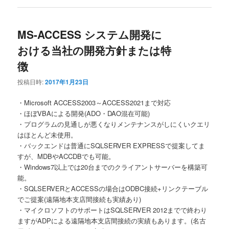
MS-ACCESS システム開発に
おける当社の開発方針または特
徴
投稿日時:
2017年1月23日
・Microsoft ACCESS2003～ACCESS2021まで対応
・ほぼVBAによる開発(ADO・DAO混在可能)
・プログラムの見通しが悪くなりメンテナンスがしにくいクエリ
はほとんど未使用。
・バックエンドは普通にSQLSERVER EXPRESSで提案してま
すが、MDBやACCDBでも可能。
・Windows7以上では20台までのクライアントサーバーを構築可
能。
・SQLSERVERとACCESSの場合はODBC接続+リンクテーブル
でご提案(遠隔地本支店間接続も実績あり)
・マイクロソフトのサポートはSQLSERVER 2012までで終わり
ますがADPによる遠隔地本支店間接続の実績もあります。(名古