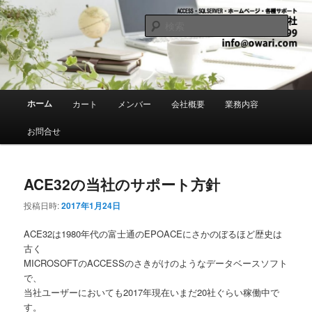
メ
サ
愛知県あま市・MS ACCESS アクセス ・SQLSERVER・システム 開発・ホ
ームページ・各種パソコンサポート
イ
ブ
検
ン
コ
索
コ
ン
有限会社パソコンタントウ社
ン
テ
テ
ン
ン
ツ
メ
ホーム
カート
メンバー
会社概要
業務内容
ツ
へ
イ
へ
移
ン
お問合せ
移
動
メ
動
ニ
ュ
ACE32の当社のサポート方針
ー
投稿日時:
2017年1月24日
ACE32は1980年代の富士通のEPOACEにさかのぼるほど歴史は
古く
MICROSOFTのACCESSのさきがけのようなデータベースソフト
で、
当社ユーザーにおいても2017年現在いまだ20社ぐらい稼働中で
す。