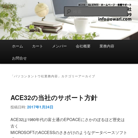
メ
サ
愛知県あま市・MS ACCESS アクセス ・SQLSERVER・システム 開発・ホ
ームページ・各種パソコンサポート
イ
ブ
検
ン
コ
索
コ
ン
有限会社パソコンタントウ社
ン
テ
テ
ン
ン
ツ
メ
ホーム
カート
メンバー
会社概要
業務内容
ツ
へ
イ
へ
移
ン
お問合せ
移
動
メ
動
ニ
ュ
「
パソコンタントウ社業務内容
」カテゴリーアーカイブ
ー
ACE32の当社のサポート方針
投稿日時:
2017年1月24日
ACE32は1980年代の富士通のEPOACEにさかのぼるほど歴史は
古く
MICROSOFTのACCESSのさきがけのようなデータベースソフト