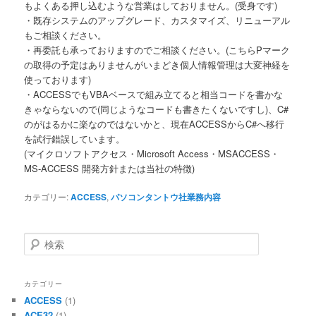
もよくある押し込むような営業はしておりません。(受身です)
・既存システムのアップグレード、カスタマイズ、リニューアル
もご相談ください。
・再委託も承っておりますのでご相談ください。(こちらPマーク
の取得の予定はありませんがいまどき個人情報管理は大変神経を
使っております)
・ACCESSでもVBAベースで組み立てると相当コードを書かな
きゃならないので(同じようなコードも書きたくないですし)、C#
のがはるかに楽なのではないかと、現在ACCESSからC#へ移行
を試行錯誤しています。
(マイクロソフトアクセス・Microsoft Access・MSACCESS・
MS-ACCESS 開発方針または当社の特徴)
カテゴリー:
ACCESS
,
パソコンタントウ社業務内容
検
索
カテゴリー
ACCESS
(1)
ACE32
(1)