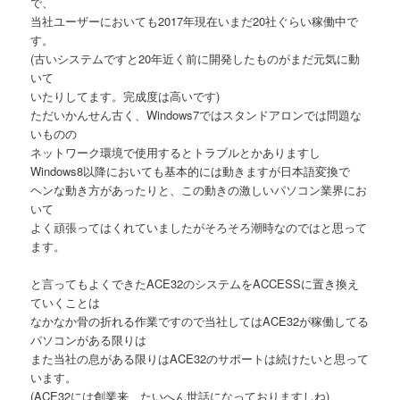
で、
当社ユーザーにおいても2017年現在いまだ20社ぐらい稼働中で
す。
(古いシステムですと20年近く前に開発したものがまだ元気に動
いて
いたりしてます。完成度は高いです)
ただいかんせん古く、Windows7ではスタンドアロンでは問題な
いものの
ネットワーク環境で使用するとトラブルとかありますし
Windows8以降においても基本的には動きますが日本語変換で
ヘンな動き方があったりと、この動きの激しいパソコン業界にお
いて
よく頑張ってはくれていましたがそろそろ潮時なのではと思って
ます。
と言ってもよくできたACE32のシステムをACCESSに置き換え
ていくことは
なかなか骨の折れる作業ですので当社してはACE32が稼働してる
パソコンがある限りは
また当社の息がある限りはACE32のサポートは続けたいと思って
います。
(ACE32には創業来、たいへん世話になっておりますしね)