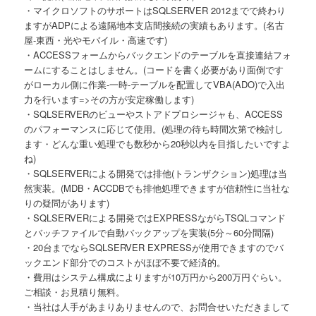
・マイクロソフトのサポートはSQLSERVER 2012までで終わり
ますがADPによる遠隔地本支店間接続の実績もあります。(名古
屋-東西・光やモバイル・高速です)
・ACCESSフォームからバックエンドのテーブルを直接連結フォ
ームにすることはしません。(コードを書く必要があり面倒です
がローカル側に作業-一時-テーブルを配置してVBA(ADO)で入出
力を行います=>その方が安定稼働します)
・SQLSERVERのビューやストアドプロシージャも、ACCESS
のパフォーマンスに応じて使用。(処理の待ち時間次第で検討し
ます・どんな重い処理でも数秒から20秒以内を目指したいですよ
ね)
・SQLSERVERによる開発では排他(トランザクション)処理は当
然実装。(MDB・ACCDBでも排他処理できますが信頼性に当社な
りの疑問があります)
・SQLSERVERによる開発ではEXPRESSながらTSQLコマンド
とバッチファイルで自動バックアップを実装(5分～60分間隔)
・20台までならSQLSERVER EXPRESSが使用できますのでバ
ックエンド部分でのコストがほぼ不要で経済的。
・費用はシステム構成によりますが10万円から200万円ぐらい。
ご相談・お見積り無料。
・当社は人手があまりありませんので、お問合せいただきまして