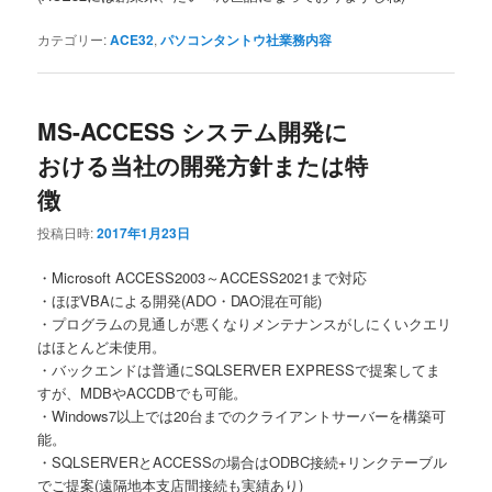
カテゴリー:
ACE32
,
パソコンタントウ社業務内容
MS-ACCESS システム開発に
おける当社の開発方針または特
徴
投稿日時:
2017年1月23日
・Microsoft ACCESS2003～ACCESS2021まで対応
・ほぼVBAによる開発(ADO・DAO混在可能)
・プログラムの見通しが悪くなりメンテナンスがしにくいクエリ
はほとんど未使用。
・バックエンドは普通にSQLSERVER EXPRESSで提案してま
すが、MDBやACCDBでも可能。
・Windows7以上では20台までのクライアントサーバーを構築可
能。
・SQLSERVERとACCESSの場合はODBC接続+リンクテーブル
でご提案(遠隔地本支店間接続も実績あり)